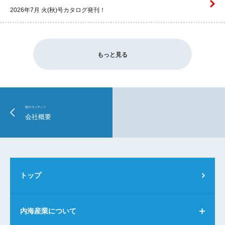
2026年7月 火(秋)号カタログ発刊！
2026.07.06 UP
「プラチナくるみんプラス」認定取得のお知らせ
もっと見る
2026.07.06 UP
2026年6月展示会出展情報（北海道）
前のコンテンツ
2026.06.29 UP
会社概要
2026年6月展示会出展情報（東京）
2026.06.05 UP
「サステナビリティレポート2026」更新のご案内
トップ
2026.05.18 UP
J-クレジット制度を活用した「CO2排出権付商品」販売による温室効果ガス排出量削減実績（2025年度）
内海産業について