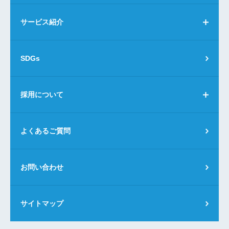
2026.04.27 UP
「健康優良企業（金の認定）」取得
サービス紹介
2026.04.02 UP
「健康経営優良法人2026 ネクストブライト1000」に認定
SDGs
2026.03.31 UP
採用について
TABLE FOR TWO PLATINUM PARTNERへの認定
2026.03.24 UP
よくあるご質問
「福利厚生推進法人（ハタラクエール2026）」の認証
2026.03.02 UP
お問い合わせ
「Utsumi CCP研修」の実施
2026.02.25 UP
サイトマップ
大阪マラソン2026「TFTチャリティランナー」として挑戦