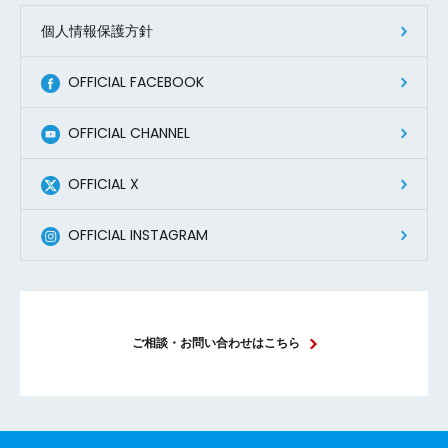
2026.01.30 UP
個人情報保護方針
「ふるさとごはん×TABLE FOR TWO」の実績（2025年7月～12月末）
OFFICIAL FACEBOOK
2026.01.16 UP
「褒め活×TABLE FOR TWO」の2025年実績
OFFICIAL CHANNEL
2026.01.05 UP
OFFICIAL X
SDGs実現に貢献する6つのサステナブル重点開発テーマに沿った新商品の発売(2026年春号)
OFFICIAL INSTAGRAM
2025.12.24 UP
「不妊治療・不育症治療と仕事の両立サポート」研修実施
2025.12.23 UP
ご相談・お問い合わせはこちら
ふくおか健康づくり優良取組団体・事業者表彰
2025.12.18 UP
子ども食堂への継続的な応援実績